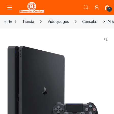
Skip to navigation
Skip to content
0
Inicio
Tienda
Videojuegos
Consolas
PLA
🔍