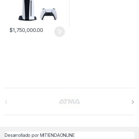
$
1,750,000.00
B
r
a
n
Desarrollado por MITIENDAONLINE