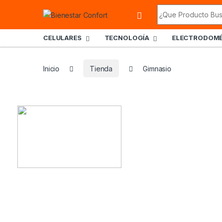
Skip to navigation
Skip to content
Search for:
CELULARES
TECNOLOGÍA
ELECTRODOMÉ
Inicio
Tienda
Gimnasio