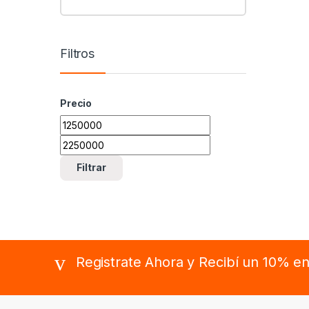
Filtros
Precio
Precio mínimo
Precio máximo
Filtrar
B
Registrate Ahora y Recibí un 10% e
r
a