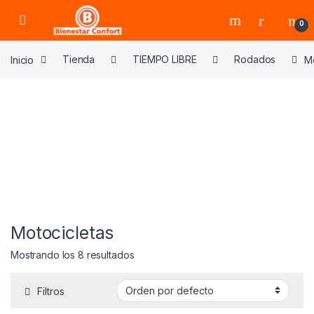
Skip to navigation
Skip to content
0
Inicio
Tienda
TIEMPO LIBRE
Rodados
Mo
Motocicletas
Mostrando los 8 resultados
Filtros