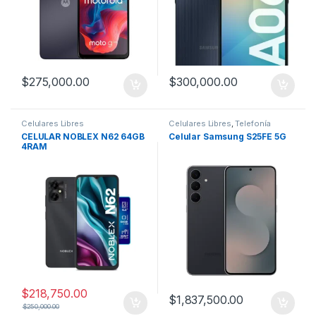
$
275,000.00
$
300,000.00
Celulares Libres
Celulares Libres
,
Telefonía
CELULAR NOBLEX N62 64GB
Celular Samsung S25FE 5G
4RAM
$
218,750.00
$
1,837,500.00
$
250,000.00