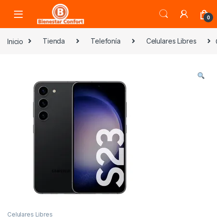
Skip to navigation
Skip to content
0
Inicio
Tienda
Telefonía
Celulares Libres
Celulares Libres