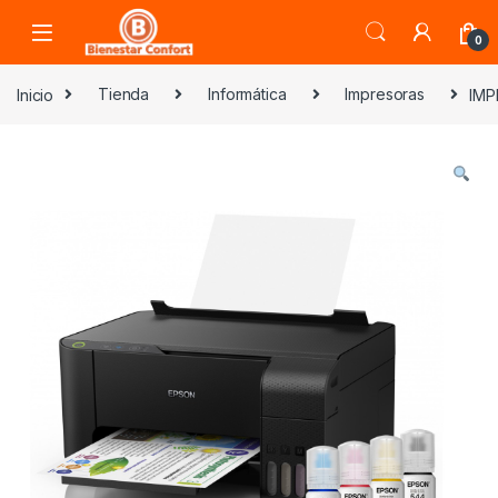
Skip to navigation
Skip to content
0
Inicio
Tienda
Informática
Impresoras
IMP