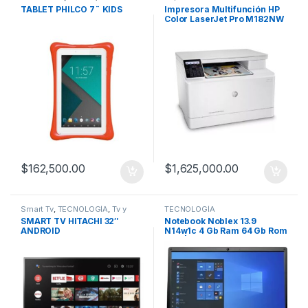
TECNOLOGÍA
TABLET PHILCO 7¨ KIDS
Impresora Multifunción HP
Color LaserJet Pro M182NW
$
162,500.00
$
1,625,000.00
Smart Tv
,
TECNOLOGÍA
,
Tv y
TECNOLOGÍA
Video
SMART TV HITACHI 32″
Notebook Noblex 13.9
ANDROID
N14w1c 4 Gb Ram 64 Gb Rom
W10 |