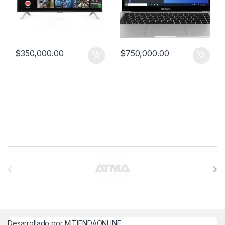
$
350,000.00
$
750,000.00
B
r
a
n
Desarrollado por MITIENDAONLINE