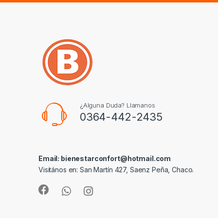
s
C
a
r
o
u
¿Alguna Duda? Llamanos
0364-442-2435
s
e
Email: bienestarconfort@hotmail.com
l
Visitános en: San Martín 427, Saenz Peña, Chaco.