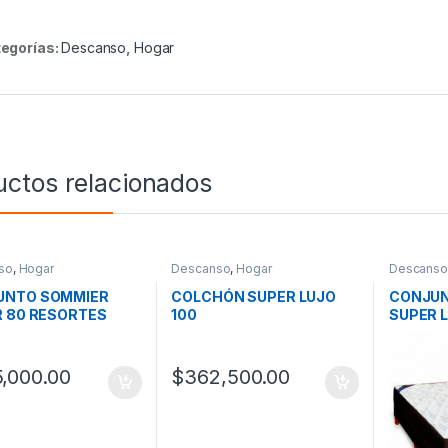
egorías:
Descanso
,
Hogar
uctos relacionados
so
,
Hogar
Descanso
,
Hogar
Descanso
UNTO SOMMIER
COLCHÓN SUPER LUJO
CONJUN
R 80 RESORTES
100
SUPER 
,000.00
$
362,500.00