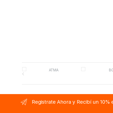
B
r
a
n
Registrate Ahora y Recibí un 10%
d