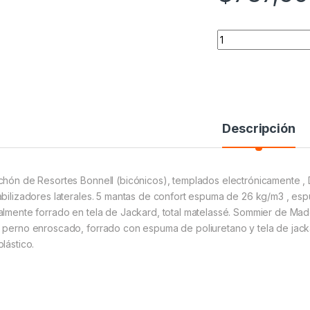
CONJUNTO SOMMIER
Descripción
chón de Resortes Bonnell (bicónicos), templados electrónicamente , 
abilizadores laterales. 5 mantas de confort espuma de 26 kg/m3 , esp
almente forrado en tela de Jackard, total matelassé. Sommier de Mad
 perno enroscado, forrado con espuma de poliuretano y tela de jack
lástico.