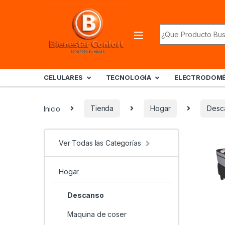
Skip to navigation
Skip to content
Search for:
CELULARES
TECNOLOGÍA
ELECTRODOMÉ
Inicio
Tienda
Hogar
Desc
Ver Todas las Categorías
Hogar
Descanso
Maquina de coser