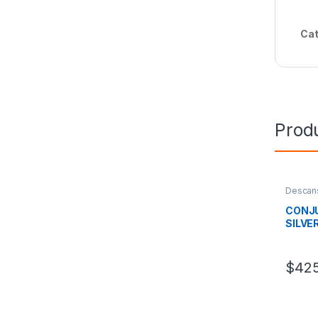
Cat
Prod
Descan
CONJ
SILVE
$
425