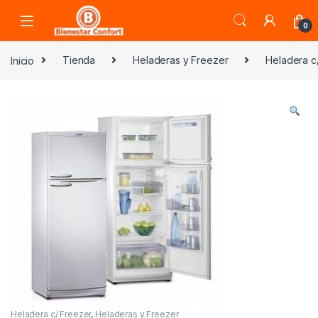
Skip to navigation
Skip to content
0
Inicio
Tienda
Heladeras y Freezer
Heladera c
Heladera c/ Freezer
,
Heladeras y Freezer