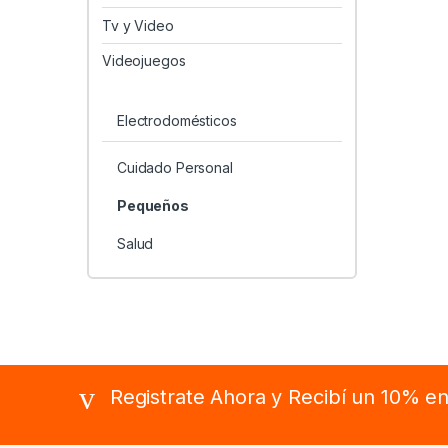
Tv y Video
Videojuegos
Electrodomésticos
Cuidado Personal
Pequeños
Salud
B
Registrate Ahora y Recibí un 10% e
r