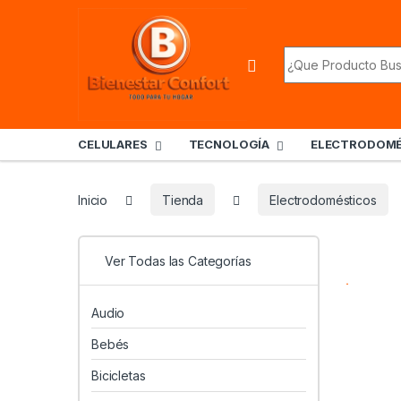
Skip to navigation
Skip to content
Search for:
CELULARES
TECNOLOGÍA
ELECTRODOMÉ
Inicio
Tienda
Electrodomésticos
Ver Todas las Categorías
Audio
Bebés
Bicicletas