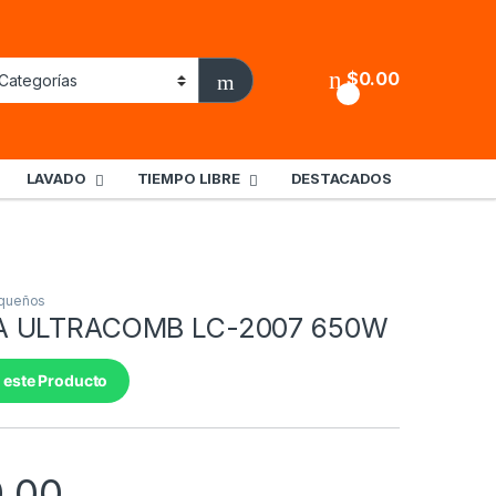
$
0.00
0
LAVADO
TIEMPO LIBRE
DESTACADOS
queños
A ULTRACOMB LC-2007 650W
 este Producto
0.00