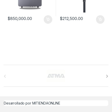
$
850,000.00
$
212,500.00
B
r
a
n
Desarrollado por MITIENDAONLINE
d