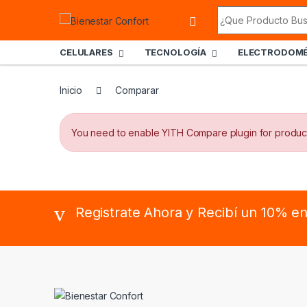
Skip to navigation
Skip to content
Search for:
CELULARES
TECNOLOGÍA
ELECTRODOMÉ
Inicio
Comparar
You need to enable YITH Compare plugin for produc
B
Registrate Ahora y Recibí un 10% e
r
a
n