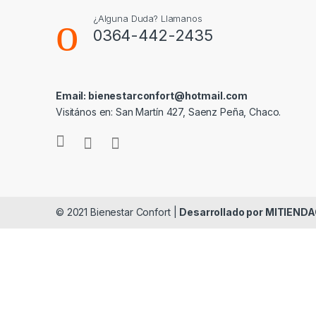
d
¿Alguna Duda? Llamanos
s
0364-442-2435
C
a
Email: bienestarconfort@hotmail.com
Visitános en: San Martín 427, Saenz Peña, Chaco.
r
o
u
s
© 2021 Bienestar Confort |
Desarrollado por MITIEND
e
l